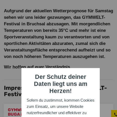
Aufgrund der aktuellen Wetterprognose für Samstag
sehen wir uns leider gezwungen, das GYMWELT-
Festival in Bruchsal abzusagen. Mit morgendlichen
Temperaturen von bereits 35°C und mehr ist eine
Sportveranstaltung kaum zu verantworten und von
sportlichen Aktivitäten abzuraten, zumal sich die
Veranstaltungsfläche entsprechend aufheizt und so
von noch höheren Temperaturen auszugehen ist.
Wir hoffen auf euer Verständnis.
Der Schutz deiner
Daten liegt uns am
Impressionen des letzten GYMWELT-
Herzen!
Festivals
Sofern du zustimmst, kommen Cookies
zum Einsatz, um unsere Website
GYMWELT-Festival 2023 im Rahmen der
nutzerfreundlicher und effektiver zu
BUGA in Mannheim