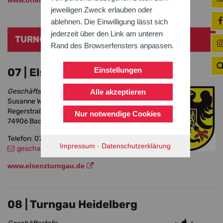
www.ortenauer-turngau.de
jeweiligen Zweck erlauben oder
ablehnen. Die Einwilligung lässt sich
jederzeit über den Link am unteren
TURNGAUE NORDBADEN
Rand des Browserfensters anpassen.
Einstellungen
07 | Elsenz-Turngau Sinsheim
Geschäftsstelle
Alle akzeptieren
Susanne Weickert
Regerstraße 1
Nur notwendige Cookies
74906 Bad Rappenau
Telefon: 07264 8901244
Impressum
·
Datenschutzerklärung
geschaeftsstelle
@elsenzturngau.de
www.elsenzturngau.de
08 | Turngau Heidelberg