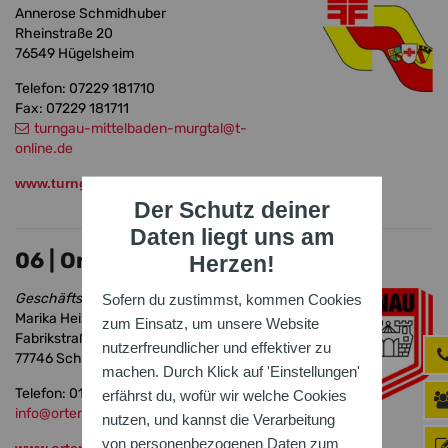
Annerose Schmidhuber
Rheinstraße 20
76549 Hügelsheim
Telefon: 07229 181710
Fax: 07229 181711
turngau-mittelbaden-murgtal
@t-
online.de
www.turngau-mittelbaden-murgtal.de
Der Schutz deiner
Daten liegt uns am
06 | Ortenauer Turngau
Herzen!
Geschäftsstelle
Sofern du zustimmst, kommen Cookies
Marika Heizmann
zum Einsatz, um unsere Website
Fabrikstraße 9
nutzerfreundlicher und effektiver zu
77746 Schutterwald
machen. Durch Klick auf 'Einstellungen'
Telefon: 0172 9985480
erfährst du, wofür wir welche Cookies
info
@ortenauer-turngau.de
nutzen, und kannst die Verarbeitung
von personenbezogenen Daten zum