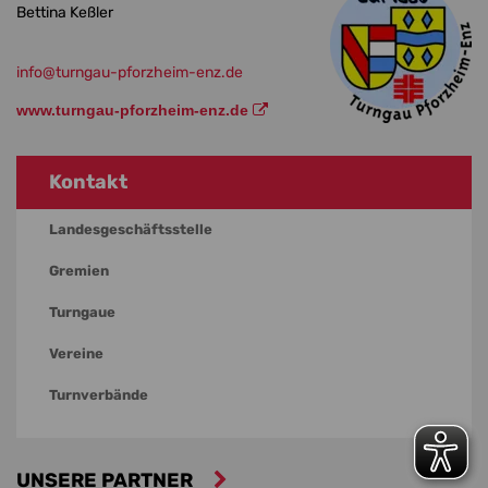
Bettina Keßler
info
@turngau-pforzheim-enz.de
www.turngau-pforzheim-enz.de
Kontakt
Landesgeschäftsstelle
Gremien
Turngaue
Vereine
Turnverbände
UNSERE PARTNER