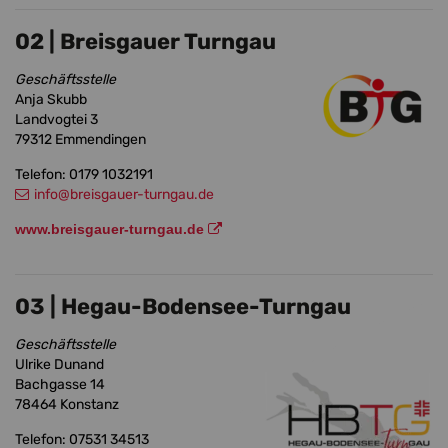
02 | Breisgauer Turngau
Geschäftsstelle
Anja Skubb
Landvogtei 3
79312 Emmendingen
Telefon: 0179 1032191
info
@breisgauer-turngau.de
www.breisgauer-turngau.de
03 | Hegau-Bodensee-Turngau
Geschäftsstelle
Ulrike Dunand
Bachgasse 14
78464 Konstanz
Telefon: 07531 34513