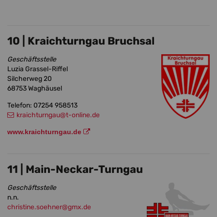
10 | Kraichturngau Bruchsal
Geschäftsstelle
Luzia Grassel-Riffel
Silcherweg 20
68753 Waghäusel
Telefon: 07254 958513
kraichturngau
@t-online.de
www.kraichturngau.de
11 | Main-Neckar-Turngau
Geschäftsstelle
n.n.
christine.soehner
@gmx.de