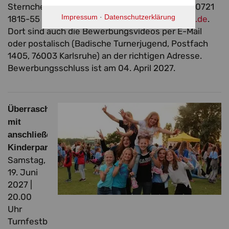
Sternchen gibt es im LKTF-Büro unter Telefon 0721
Impressum
·
Datenschutzerklärung
1815-55 oder
turnfest
@badischer-turner-bund.de
.
Dort sind auch die Bewerbungsvideos per E-Mail
oder postalisch (Badische Turnerjugend, Postfach
1405, 76003 Karlsruhe) an der richtigen Adresse.
Bewerbungsschluss ist am 04. April 2027.
Überraschungsact
mit
anschließender
Kinderparty
Samstag,
19. Juni
2027 |
20.00
Uhr
Turnfestbühne