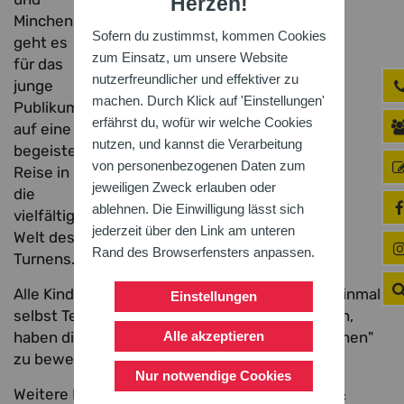
Herzen!
Minchen"
Sofern du zustimmst, kommen Cookies
geht es
zum Einsatz, um unsere Website
für das
nutzerfreundlicher und effektiver zu
junge
machen. Durch Klick auf 'Einstellungen'
Publikum
erfährst du, wofür wir welche Cookies
auf eine
nutzen, und kannst die Verarbeitung
begeisternde
von personenbezogenen Daten zum
Reise in
jeweiligen Zweck erlauben oder
die
ablehnen. Die Einwilligung lässt sich
vielfältige
jederzeit über den Link am unteren
Welt des
Rand des Browserfensters anpassen.
Turnens.
Alle Kindershowgruppen, die davon träumen, einmal
Einstellungen
selbst Teil der liebevoll gestalteten Gala zu sein,
Alle akzeptieren
haben die Möglichkeit, sich für "Stars & Sternchen"
zu bewerben!
Nur notwendige Cookies
Weitere Informationen zum Auftritt bei Stars &