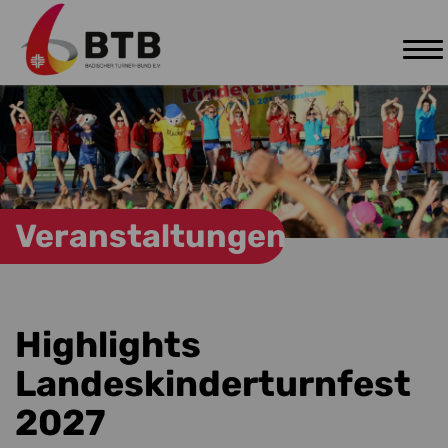
Tog
Zum Hauptinhalt springen
nav
Veranstaltungen
Highlights
Landeskinderturnfest
2027