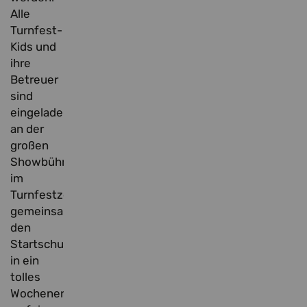
Alle
Turnfest-
Kids und
ihre
Betreuer
sind
eingeladen,
an der
großen
Showbühne
im
Turnfestzentrum
gemeinsam
den
Startschuss
in ein
tolles
Wochenende