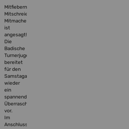
Mitfiebern,
Mitschreien,
Mitmachen
ist
angesagt!
Die
Badische
Turnerjugend
bereitet
für den
Samstagabend
wieder
ein
spannends
Überraschungsprogramm
vor.
Im
Anschluss