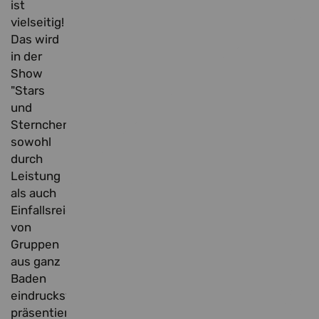
ist
vielseitig!
Das wird
in der
Show
"Stars
und
Sternchen"
sowohl
durch
Leistung
als auch
Einfallsreichtum
von
Gruppen
aus ganz
Baden
eindrucksvoll
präsentiert.