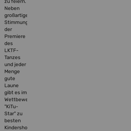
zu feiern.
Neben
großartiger
Stimmung,
der
Premiere
des
LKTF-
Tanzes
und jeder
Menge
gute
Laune
gibt es im
Wettbewerb
"KiTu-
Star" zu
besten
Kindershowgruppen