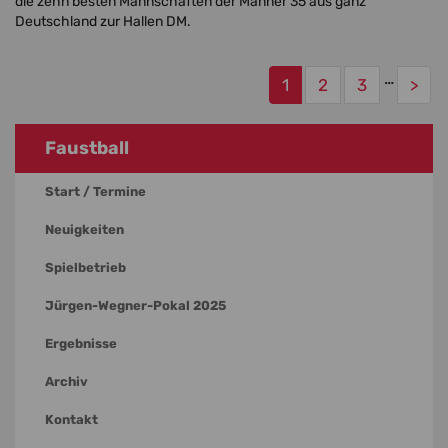
die zehn besten Mannschaften der Männer 35 aus ganz
Deutschland zur Hallen DM.
…
1
2
3
>
Faustball
Start / Termine
Neuigkeiten
Spielbetrieb
Jürgen-Wegner-Pokal 2025
Ergebnisse
Archiv
Kontakt