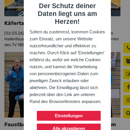
Der Schutz deiner
Daten liegt uns am
Herzen!
Käfertal holt erstmals DM-Titel
Sofern du zustimmst, kommen Cookies
[02.03.26]
Bei der Deutschen Meisterschafts-Endrunde im
zum Einsatz, um unsere Website
Hallenfaustball der Männer in Stuttgart entthronten die Herren
des TV 1880 Käfertal den Serienmeister TSV ...
nutzerfreundlicher und effektiver zu
machen. Durch Klick auf 'Einstellungen'
erfährst du, wofür wir welche Cookies
nutzen, und kannst die Verarbeitung
von personenbezogenen Daten zum
jeweiligen Zweck erlauben oder
ablehnen. Die Einwilligung lässt sich
jederzeit über den Link am unteren
Rand des Browserfensters anpassen.
Einstellungen
Faustballkrimi bei der Süddeutschen u14m
Alle akzeptieren