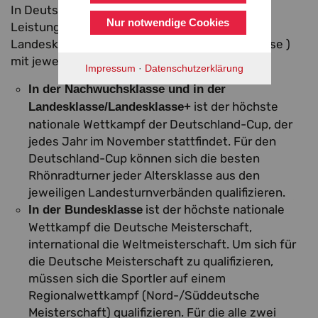
In Deutschland wird Rhönradturnen in drei
Nur notwendige Cookies
Leistungsklassen (Nachwuchsklasse,
Landesklasse/Landesklasse+ und Bundesklasse )
mit jeweils eigenen Altersklasse (AK) geturnt.
Impressum
·
Datenschutzerklärung
In der Nachwuchsklasse und in der
ist der höchste
Landesklasse/Landesklasse+
nationale Wettkampf der Deutschland-Cup, der
jedes Jahr im November stattfindet. Für den
Deutschland-Cup können sich die besten
Rhönradturner jeder Altersklasse aus den
jeweiligen Landesturnverbänden qualifizieren.
ist der höchste nationale
In der Bundesklasse
Wettkampf die Deutsche Meisterschaft,
international die Weltmeisterschaft. Um sich für
die Deutsche Meisterschaft zu qualifizieren,
müssen sich die Sportler auf einem
Regionalwettkampf (Nord-/Süddeutsche
Meisterschaft) qualifizieren. Für die alle zwei