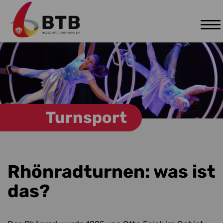
Tog
Zum Hauptinhalt springen
nav
Turnsport
Rhönradturnen: was ist
das?