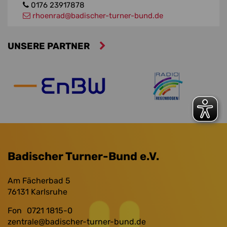
0176 23917878
rhoenrad
@badischer-turner-bund.de
UNSERE PARTNER
Badischer Turner-Bund e.V.
Am Fächerbad 5
76131
Karlsruhe
Fon
0721 1815-0
zentrale
@badischer-turner-bund.de