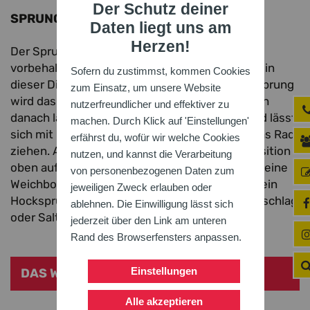
Der Schutz deiner
SPRUNG
Daten liegt uns am
Herzen!
Der Sprung war bis 2008 nur den Männern
vorbehalten. Seitdem dürfen sich auch Frauen in
Sofern du zustimmst, kommen Cookies
dieser Disziplin im Wettkampf messen. Beim Sprung
zum Einsatz, um unsere Website
wird das Rad mit Schwung angeschoben, gleich
nutzerfreundlicher und effektiver zu
danach läuft der Turner hinter dem Rad her und lässt
machen. Durch Klick auf 'Einstellungen'
sich mit Hilfe eines kräftigen Absprungs auf das Rad
erfährst du, wofür wir welche Cookies
ziehen. Aus der Grätsch-, Hock- oder Standposition
nutzen, und kannst die Verarbeitung
oben auf dem Rad wird dann einen Sprung auf eine
von personenbezogenen Daten zum
Weichbodenmatte ausgeführt. Dies kann z. B. ein
jeweiligen Zweck erlauben oder
Hocksprung, Grätschsprung wie auch ein Überschlag
ablehnen. Die Einwilligung lässt sich
oder Salto sein.
jederzeit über den Link am unteren
Rand des Browserfensters anpassen.
Einstellungen
DAS WETTKAMPFPROGRAMM
Alle akzeptieren