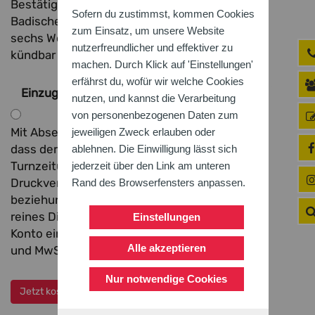
Bestätigung zugesandt. Das Abonnement der
Sofern du zustimmst, kommen Cookies
Badischen Turnzeitung ist mit einer Frist von
zum Einsatz, um unsere Website
sechs Wochen zum Jahresende schriftlich
nutzerfreundlicher und effektiver zu
kündbar (Ausnahme: Pflichtbezug).
machen. Durch Klick auf 'Einstellungen'
erfährst du, wofür wir welche Cookies
Einzugsermächtigung
*
nutzen, und kannst die Verarbeitung
von personenbezogenen Daten zum
Mit Absenden des Formulars stimme ich zu,
jeweiligen Zweck erlauben oder
dass der Bezugspreis der Badischen
ablehnen. Die Einwilligung lässt sich
Turnzeitung von 36 Euro pro Jahr für die
jederzeit über den Link am unteren
Druckversion inklusive E-Magazin
Rand des Browserfensters anpassen.
beziehungsweise 24 Euro pro Jahr für ein
reines Digitalabo jährlich vom angegebenen
Einstellungen
Konto eingezogen wird (Preise inklusive Porto
Alle akzeptieren
und MwSt.).
Nur notwendige Cookies