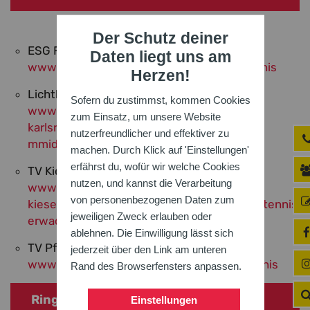
Der Schutz deiner
ESG Frankonia Karlsruhe
Daten liegt uns am
www.esgfrankonia.de/abteilungen/ringtennis
Herzen!
Lichtbund Karlsruhe
Sofern du zustimmst, kommen Cookies
www.lichtbund-
zum Einsatz, um unsere Website
karlsruhe.de/cms/iwebs/default.aspx?
nutzerfreundlicher und effektiver zu
mmid=9361&smid=32666
machen. Durch Klick auf 'Einstellungen'
erfährst du, wofür wir welche Cookies
TV Kieselbronn
nutzen, und kannst die Verarbeitung
www.tv-
von personenbezogenen Daten zum
kieselbronn.de/sport/wettkampfsport/ringtennis-
jeweiligen Zweck erlauben oder
erwachsene
ablehnen. Die Einwilligung lässt sich
TV Pforzheim
jederzeit über den Link am unteren
www.tv-pforzheim.de/abteilungen/ringtennis
Rand des Browserfensters anpassen.
Ringtennis
Einstellungen