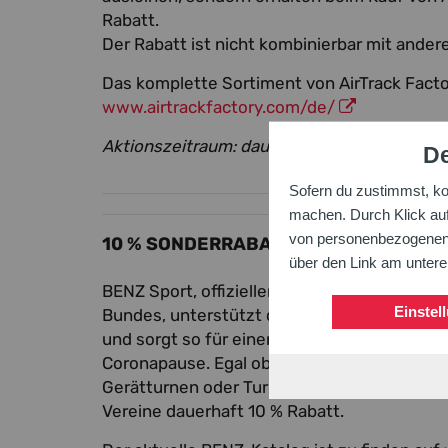
Rabatt.
Der Rabatt ist nicht kombinierbar mit ander
Das komplette Sortiment von AirTrack Factor
www.airtrackfactory.com/de/
Aktionszeitraum: dauerhaft
De
Sofern du zustimmst, k
machen. Durch Klick auf 
von personenbezogenen D
10 % SONDERRABATT FÜR BTB-VEREIN
über den Link am unter
BENZ Sport, offizieller Geräteausstatter de
Einstel
Bundes, unterstützt die BTB-Mitgliedsvere
und sorgt so für einen Neuanstrich beim Wi
Coronapause. Egal ob aus dem Bereich Fitn
Gerätturnen oder Turnspiele: auf alle Katalo
Vereine dauerhaft 10 % Rabatt.