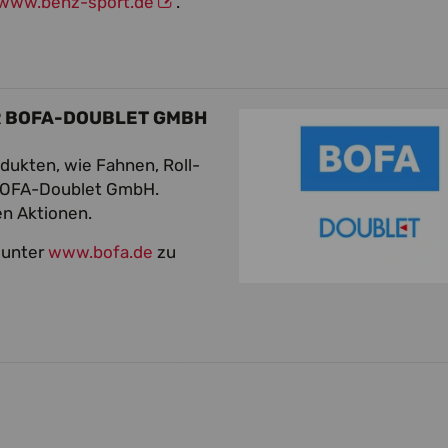
www.benz-sport.de
.
ER BOFA-DOUBLET GMBH
dukten, wie Fahnen, Roll-
r BOFA-Doublet GmbH.
en Aktionen.
 unter
www.bofa.de
zu