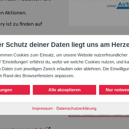
en Aktionen.
y ist zu finden auf
r Schutz deiner Daten liegt uns am Herz
ommen Cookies zum Einsatz, um unsere Website nutzerfreundlicher u
'Einstellungen' erfährst du, wofür wir welche Cookies nutzen, und ka
aten zum jeweiligen Zweck erlauben oder ablehnen. Die Einwilligung
E BEI BENZ SPORT
en Rand des Browserfensters anpassen.
s Badischen Turner-
lungen
Alle akzeptieren
Nur notwen
ine bei Neuanschaffungen
edereinstieg nach der
ess, Gymnastik,
Impressum
·
Datenschutzerklärung
gartikel erhalten BTB-