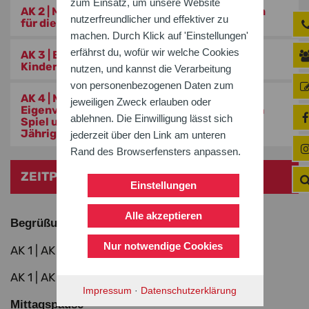
zum Einsatz, um unsere Website
AK 2 | Mit Spiel und Spaß in Bewegung – Ideen
nutzerfreundlicher und effektiver zu
für die Erwärmung (1- bis 3-Jährige)
machen. Durch Klick auf 'Einstellungen'
erfährst du, wofür wir welche Cookies
AK 3 | Entspannung mit Ansätzen zum
Kinderyoga (4- bis 6-Jährige)
nutzen, und kannst die Verarbeitung
von personenbezogenen Daten zum
AK 4 | Mutig sein im Sport –
jeweiligen Zweck erlauben oder
Eigenverantwortung und Selbststärke durch
ablehnen. Die Einwilligung lässt sich
Spiel und Bewegung fördern (4- bis 6-
Jährige)
jederzeit über den Link am unteren
Rand des Browserfensters anpassen.
ZEITPLAN
Einstellungen
Alle akzeptieren
Begrüßung: 8.45 Uhr
Nur notwendige Cookies
AK 1 | AK 2: 9.00 – 10.30 Uhr
AK 1 | AK 2: 10.45 – 12.15 Uhr
Impressum
·
Datenschutzerklärung
Mittagspause