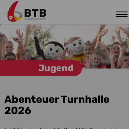
Tog
Zum Hauptinhalt springen
nav
Jugend
Abenteuer Turnhalle
2026