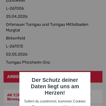
Zunsweier
L-267006
25.04.2026
Ortenauer Turngau und Turngau Mittelbaden
Murgtal
Birkenfeld
L-267013
02.05.2026
Turngau Pforzheim-Enz
ARBEITSKREISE
Der Schutz deiner
Daten liegt uns am
Herzen!
AK 1 | Erlebniswelt Turnhalle – Neue Ideen für
Bewegungslandschaften (1- bis 3-Jährige)
Sofern du zustimmst, kommen Cookies