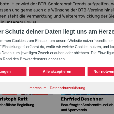
ebote. Hier wird der BTB-Seniorenrat Trends aufgreifen, 
lassen und gerne auch die Wünsche der BTB-Vereine hinsi
en steht die Vermarktung und Weiterentwicklung der Si
in unserem Fokus.
r Schutz deiner Daten liegt uns am Herz
ommen Cookies zum Einsatz, um unsere Website nutzerfreundlicher u
'Einstellungen' erfährst du, wofür wir welche Cookies nutzen, und ka
aten zum jeweiligen Zweck erlauben oder ablehnen. Die Einwilligung
en Rand des Browserfensters anpassen.
lungen
Alle akzeptieren
Nur notwen
Impressum
·
Datenschutzerklärung
hristoph Rott
Ehrfried Deschner
chaftliche Begleitung
Beauftragter Seniorenfreundlich
und Sportverein