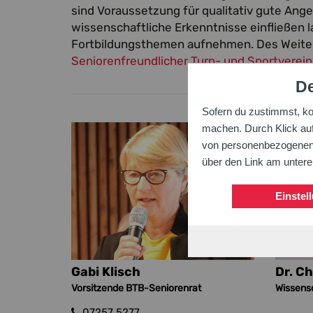
sind Voraussetzung für qualitativ gute Ang
wissenschaftliche Erkenntnisse einfließen 
Fortbildungsthemen aufnehmen. Des Weiter
Seniorenfreundlicher Turn- und Sportverein
De
Sofern du zustimmst, k
machen. Durch Klick auf 
von personenbezogenen D
über den Link am unter
Einstel
Gabi Klisch
Dr. C
Vorsitzende BTB-Seniorenrat
Wissens
07257 5277