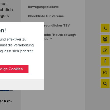
neue
Bewegungsplakate
chtlich
egels
Checkliste für Vereine
Seniorenfreundlicher TSV
en!
Aktionswoche "Heute bewegt.
nd effektiver zu
Morgen mobil."
nnst die Verarbeitung
 lässt sich jederzeit
dige Cookies
er Turn-