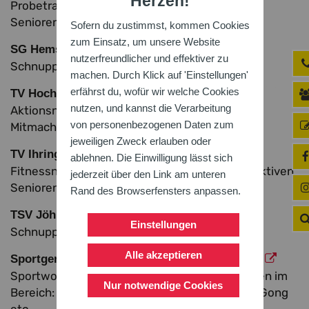
Herzen!
Probetrainings in Freiburger
Senioren*inneneinrichtungen
Sofern du zustimmst, kommen Cookies
zum Einsatz, um unsere Website
-
www.sghemsbach.de
SG Hemsbach
nutzerfreundlicher und effektiver zu
Schnupperwoche
machen. Durch Klick auf 'Einstellungen'
erfährst du, wofür wir welche Cookies
-
www.tv-hochstetten.de
TV Hochstetten
nutzen, und kannst die Verarbeitung
Aktionsnachmittag mit Vortrag und
von personenbezogenen Daten zum
Mitmachangeboten
jeweiligen Zweck erlauben oder
-
www.tv-Ihringen.de
TV Ihringen
ablehnen. Die Einwilligung lässt sich
Fitnessnachmittag mit junggebliebenen und aktiven
jederzeit über den Link am unteren
Senioren
Rand des Browserfensters anpassen.
-
www.tsv-joehlingen.de
TSV Jöhlingen
Einstellungen
Schnuppertraining
Alle akzeptieren
-
www.sg-ka.de
Sportgemeinschaft Karlsruhe
Sportwoche für Senioren mit Trainingseinheiten im
Nur notwendige Cookies
Bereich: Faustball, Gymnastik, QiGong, Sitz-QiGong