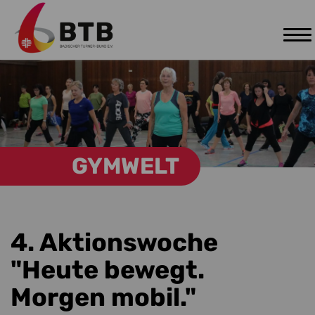
Tog
Zum Hauptinhalt springen
nav
GYMWELT
4. Aktionswoche
"Heute bewegt.
Morgen mobil."