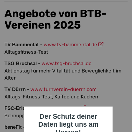
Angebote von BTB-
Vereinen 2025
-
www.tv-bammental.de
TV Bammental
Alltagsfitness-Test
-
www.tsg-bruchsal.de
TSG Bruchsal
Aktionstag für mehr Vitalität und Beweglichkeit im
Alter
-
www.turnverein-duerrn.com
TV Dürrn
Alltags-Fitness-Test, Kaffee und Kuchen
-
www.fsc-erlach.de
FSC-Erlach
Schnuppertage und Fitnesstest
Der Schutz deiner
Daten liegt uns am
-
www.benefit-bewegung.de
beneFit