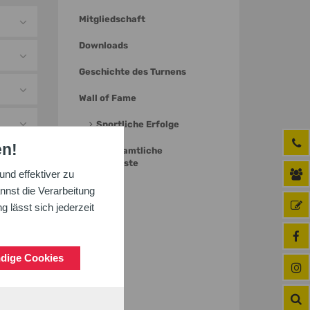
Mitgliedschaft
Downloads
Geschichte des Turnens
Wall of Fame
Sportliche Erfolge
en!
Ehrenamtliche
Verdienste
nd effektiver zu
nnst die Verarbeitung
 lässt sich jederzeit
dige Cookies