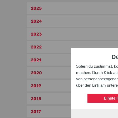
2025
2024
2023
2022
De
2021
Sofern du zustimmst, k
2020
machen. Durch Klick auf 
von personenbezogenen D
über den Link am unter
2019
Einstel
2018
2017