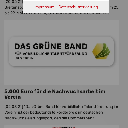
[20.05.21]
Das Landesturnfest, die größte
Impressum
·
Datenschutzerklärung
Breitensportveranstaltung in Baden-Württemberg, wird vom 25.
bis 29. Mai 2022 in Lahr/Schwarzwald stattfinden. Markus ...
5.000 Euro für die Nachwuchsarbeit im
Verein
[02.03.21]
"Das Grüne Band für vorbildliche Talentförderung im
Verein" ist der bedeutendste Förderpreis im deutschen
Nachwuchsleistungssport, den die Commerzbank ...