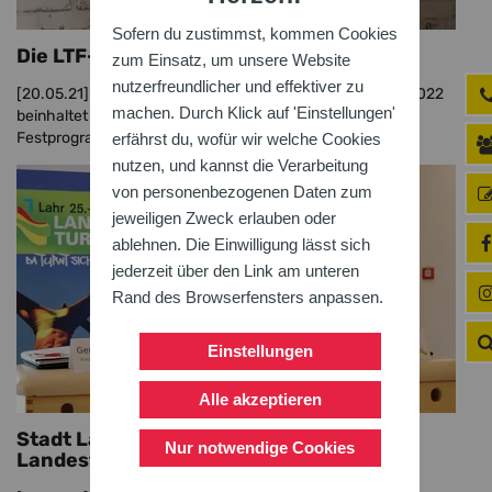
Sofern du zustimmst, kommen Cookies
Die LTF-Ausschreibung ist online!
zum Einsatz, um unsere Website
nutzerfreundlicher und effektiver zu
[20.05.21]
Die Ausschreibung zum Landesturnfest Lahr 2022
machen. Durch Klick auf 'Einstellungen'
beinhaltet alle Infos rund um Turnfeststadt, Wettkämpfe,
Festprogramm, Mitmachangebote, Teilnahme und ...
erfährst du, wofür wir welche Cookies
nutzen, und kannst die Verarbeitung
von personenbezogenen Daten zum
jeweiligen Zweck erlauben oder
ablehnen. Die Einwilligung lässt sich
jederzeit über den Link am unteren
Rand des Browserfensters anpassen.
Einstellungen
Alle akzeptieren
Stadt Lahr und BTB besiegeln
Nur notwendige Cookies
Landesturnfest 2022