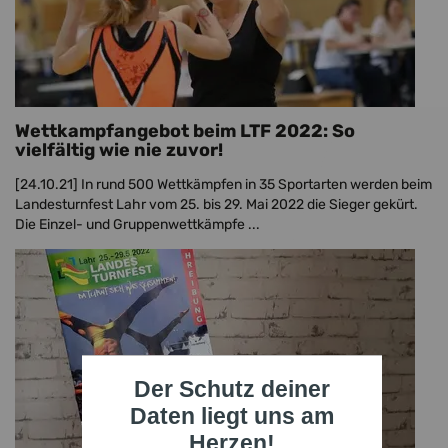
Wettkampfangebot beim LTF 2022: So
vielfältig wie nie zuvor!
[24.10.21]
In rund 500 Wettkämpfen in 35 Sportarten werden beim
Landesturnfest Lahr vom 25. bis 29. Mai 2022 die Sieger gekürt.
Die Einzel- und Gruppenwettkämpfe ...
Der Schutz deiner
Daten liegt uns am
Herzen!