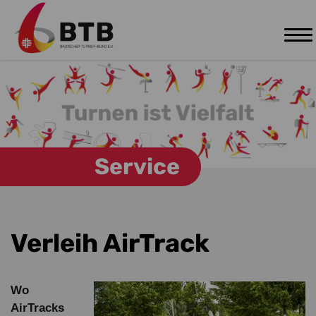
Tog
Zum Hauptinhalt springen
nav
Service
Verleih AirTrack
Wo
AirTracks