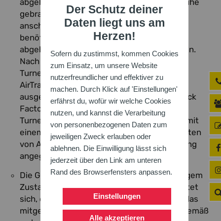
abgeholt werden, müssen aber nach Karlsruhe
Der Schutz deiner
gebracht werden bzw. werden die AirTracks
Daten liegt uns am
anschließend in der Region des Entleihers
Herzen!
benötigt, müssen sie lediglich in Karlsruhe
abgeholt, aber nicht zurück gebracht werden.
Sofern du zustimmst, kommen Cookies
Nach der Ausleihe übermittelt der Badische
zum Einsatz, um unsere Website
Turner-Bund die Namen der Vereine, die die
nutzerfreundlicher und effektiver zu
AirTrack-Bahn bzw. die AirTrack Airbag S
machen. Durch Klick auf 'Einstellungen'
ausgeliehen hatten an den Hersteller AirTrack
erfährst du, wofür wir welche Cookies
Factory. Weiterhin verschickt der Badische
nutzen, und kannst die Verarbeitung
Turner-Bund nach der Ausleihe eine E-Mail mit
von personenbezogenen Daten zum
einem Umfrageformular und den Kontaktdaten
jeweiligen Zweck erlauben oder
von AirTrack Factory an die bei der Anmietung
ablehnen. Die Einwilligung lässt sich
angegebene Email-Adresse.
jederzeit über den Link am unteren
Rand des Browserfensters anpassen.
Die Gegenstände werden in gebrauchsfähigem
Zustand übergeben. Der Entleiher verpflichtet
Einstellungen
sich, die ihm anvertrauten AirTracks sowie das
mitgelieferte Zubehör sorgfältig und sachgemäß
Alle akzeptieren