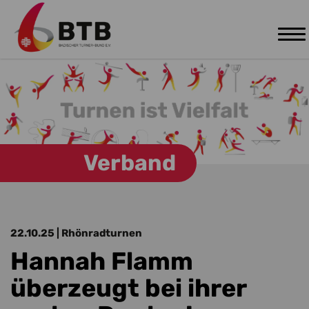
Tog
Zum Hauptinhalt springen
nav
Verband
22.10.25
| Rhönradturnen
Hannah Flamm
überzeugt bei ihrer