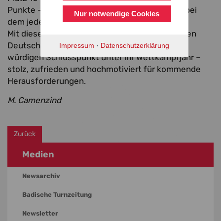
Punkte – ein enges und spannendes Rennen, bei
Nur notwendige Cookies
dem jeder Zehntelpunkt zählte.
Mit diesem erfolgreichen Auftritt bei ihrer ersten
Deutschen Meisterschaft setzt Hannah einen
Impressum
·
Datenschutzerklärung
würdigen Schlusspunkt unter ihr Wettkampfjahr –
stolz, zufrieden und hochmotiviert für kommende
Herausforderungen.
M. Camenzind
Zurück
Medien
Newsarchiv
Badische Turnzeitung
Newsletter