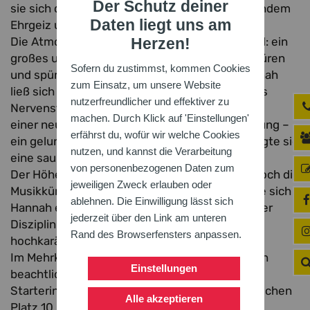
Der Schutz deiner
sie sich der Herausforderung mit beeindruckendem
Daten liegt uns am
Ehrgeiz und Kampfgeist.
Die Atmosphäre in der Halle war überwältigend: ein
Herzen!
großes und starkes Starterfeld, mitreißende Küren
Sofern du zustimmst, kommen Cookies
und spürbare Spannung in der Luft. Doch Hannah
zum Einsatz, um unsere Website
ließ sich davon nicht einschüchtern. Sie bewies
nutzerfreundlicher und effektiver zu
Nervenstärke und begann den Wettkampf mit
machen. Durch Klick auf 'Einstellungen'
einer neuen persönlichen Bestleistung im Sprung –
erfährst du, wofür wir welche Cookies
ein gelungener Auftakt. Auch in der Spirale zeigte sie
nutzen, und kannst die Verarbeitung
eine saubere und stabile Übung.
von personenbezogenen Daten zum
Der Höhepunkt ihres Wettkampftages war jedoch die
jeweiligen Zweck erlauben oder
Musikkür. Mit einer starken Darbietung sicherte sich
ablehnen. Die Einwilligung lässt sich
Hannah einen hervorragenden 10. Platz in dieser
jederzeit über den Link am unteren
Disziplin – ein großer Erfolg angesichts des
Rand des Browserfensters anpassen.
hochkarätigen Teilnehmerfeldes.
Im Mehrkampf erreichte Hannah am Ende einen
Einstellungen
beachtlichen 19. Platz von insgesamt 27
Starterinnen. Besonders bemerkenswert: Zwischen
Alle akzeptieren
Platz 10 und Platz 22 lagen gerade einmal zwei