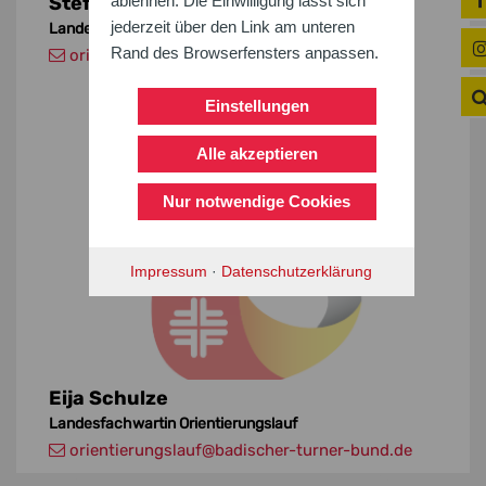
Stefan König
ablehnen. Die Einwilligung lässt sich
jederzeit über den Link am unteren
Landesfachwart Orientierungslauf
Rand des Browserfensters anpassen.
orientierungslauf
@badischer-turner-bund.de
Einstellungen
Alle akzeptieren
Nur notwendige Cookies
Impressum
·
Datenschutzerklärung
Eija Schulze
Landesfachwartin Orientierungslauf
orientierungslauf
@badischer-turner-bund.de