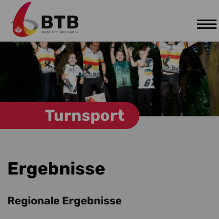
Tog
Zum Hauptinhalt springen
nav
Turnsport
Ergebnisse
Regionale Ergebnisse