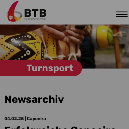
Tog
Zum Hauptinhalt springen
nav
Turnsport
Newsarchiv
04.02.25
| Capoeira