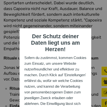
Sportarten unterscheidet. Dabei wurde deutlich,
dass Capoeira nicht nur Kraft, Ausdauer, Balance und
Beweglichkeit fördert, sondern auch interkulturelle
Kompetenz und soziale Kompetenz stärkt. "Capoeira
wird nicht gegeneinander, sondern miteinander
gespielt", erklärte Jonas Walter und hob das
Der Schutz deiner
Potenzial der Capoeira für Kommunikationsfähigkeit
Daten liegt uns am
und die Relevanz gegenseitigen Respekts und
Empathie hervor.
Herzen!
Sofern du zustimmst, kommen Cookies
Rituale und Regeln, Mitbestimmung und Freiraum
zum Einsatz, um unsere Website
Jonas Walter stellte bewährte Prinzipien für den
nutzerfreundlicher und effektiver zu
Aufbau eines für ihn erfolgreichen Kindertrainings
machen. Durch Klick auf 'Einstellungen'
vor. Dazu gehörten:
erfährst du, wofür wir welche Cookies
nutzen, und kannst die Verarbeitung
: Ein klarer, wiederkehrender
Rituale
von personenbezogenen Daten zum
Trainingsablauf gibt den Kindern Sicherheit und
jeweiligen Zweck erlauben oder
Gewohnheit.
ablehnen. Die Einwilligung lässt sich
: Simple Grundregeln helfen den
Einfache Regeln