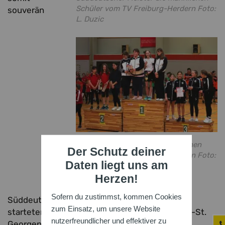
Schüler vom TV Freiburg-Herdern Foto:
souverän
L. Duzic
Süddeutsher Meister die weiblichen
Der Schutz deiner
Schüler vom TV Freiburg-Herdern Foto:
Daten liegt uns am
L. Duzic
Herzen!
Sofern du zustimmst, kommen Cookies
Süddeutscher Meister. In dieser Altersklasse
zum Einsatz, um unsere Website
starteten zwei Mannschaften vom TV Freiburg-St.
nutzerfreundlicher und effektiver zu
Georgen, die den zweiten und vierten Platz