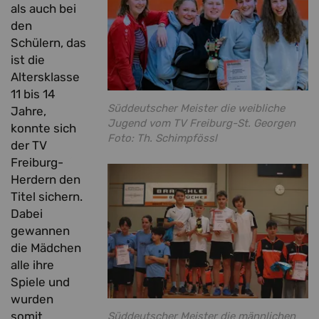
als auch bei
den
Schülern, das
ist die
Altersklasse
11 bis 14
Süddeutscher Meister die weibliche
Jahre,
Jugend vom TV Freiburg-St. Georgen
konnte sich
Foto: Th. Schimpfössl
der TV
Freiburg-
Herdern den
Titel sichern.
Dabei
gewannen
die Mädchen
alle ihre
Spiele und
wurden
somit
Süddeutscher Meister die männlichen