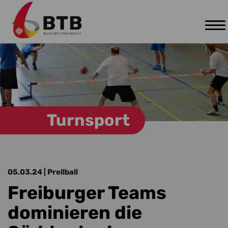
Tog
Zum Hauptinhalt springen
nav
Turnsport
05.03.24
| Prellball
Freiburger Teams
dominieren die