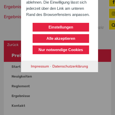
ablehnen. Die Einwilligung lässt sich
Ergebnisse und Tabelle Frauen
jederzeit über den Link am unteren
Rand des Browserfensters anpassen.
Ergebnisse und Tabelle Männer
Einstellungen
Text G. Abrecht / Foto L. Duzic
Alle akzeptieren
Zurück
Nur notwendige Cookies
Prellball
Impressum
·
Datenschutzerklärung
Start / Termine
Neuigkeiten
Reglement
Ergebnisse
Kontakt