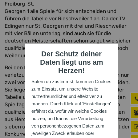
Freiburg-St.
Georgen 1 alle Spiele für sich entscheiden und
führen die Tabelle vor Rieschweiler 1 an. Da der TV
Edingen nur St. Georgen mit drei und Rieschweiler
mit vier Bällen unterlag, sind auch sie für die
deutschen Meisterschaften schon so gut wie sicher
qualifiziert. Um den vierten Platz streiten sich noch
Der Schutz deiner
Weiler und St. Georgen 2.
Daten liegt uns am
Bei den Männern traten die Huchenfelder
Herzen!
verletzungsbedingt nur zu dritt an und konnten nur
Sofern du zustimmst, kommen Cookies
zwei von sechs Begegnungen für sich entscheiden.
zum Einsatz, um unsere Website
Sie liegen momentan auf dem sechsten Platz der
nutzerfreundlicher und effektiver zu
Tabelle und könnten mit einem sehr guten letzten
machen. Durch Klick auf 'Einstellungen'
Spieltag in Zeilhard sich noch für die Deutschen
erfährst du, wofür wir welche Cookies
qualifizieren. Die jungen Freiburger Mannschaften
nutzen, und kannst die Verarbeitung
aus Herdern und St.Georgen liegen auf den Plätzen
von personenbezogenen Daten zum
sieben und acht und kommen Schritt für Schritt der
jeweiligen Zweck erlauben oder
Konkurrenz näher.