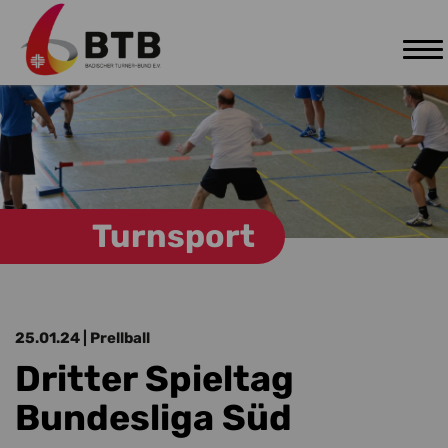
Tog
Zum Hauptinhalt springen
nav
Turnsport
25.01.24
| Prellball
Dritter Spieltag
Bundesliga Süd