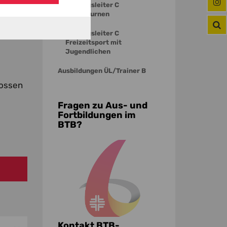
ch die
Übungsleiter C
Kinderturnen
im
ktische
Übungsleiter C
Freizeitsport mit
Jugendlichen
Ausbildungen ÜL/Trainer B
lossen
Fragen zu Aus- und
Fortbildungen im
BTB?
Kontakt BTB-