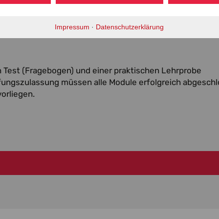
wie die Strukturgruppen. Ergänzt werden die Inhalte dur
ng einer Trainingsstunde sowie den Wettkampfformen 
ul die gezielte Vorbereitung auf die schriftliche und pra
Impressum
·
Datenschutzerklärung
n Test (Fragebogen) und einer praktischen Lehrprobe
fungszulassung müssen alle Module erfolgreich abgesch
vorliegen.