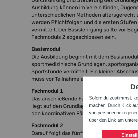
Ausbildung können im Verein Kinder, Jugend
unterschiedlichen Methoden altersgerecht 
werden Pflichtfolgen und die ersten Stufen
vermittelt. Der Basislehrgang sollte vor B
Fachmoduls 2 abgeschlossen sein.
Basismodul
Die Ausbildung beginnt mit dem Basismodul,
sportmedizinische Grundlagen, sportorgani
Sportstunde vermittelt. Ein kleiner Abschlu
muss vor Teilnahme an Fachmodul 2 abgesc
De
Fachmodul 1
Sofern du zustimmst, k
Das anschließende Fachmodul 1 findet als 
machen. Durch Klick auf 
liegt auf den Grundlagen des Gerätturnens
von personenbezogenen D
den koordinativen Fähigkeiten und dem spi
über den Link am unter
Fachmodul 2
Darauf folgt das fünftägige Fachmodul 2 an
Einstel