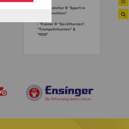
Übungsleiter B "Sport in
der Prävention"
Trainer B "Gerätturnen",
"Trampolinturnen" &
"RSG"