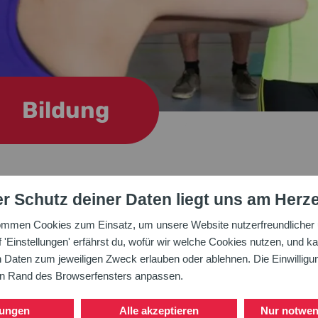
Bildung
r Schutz deiner Daten liegt uns am Herz
eiter/Trainer B
ommen Cookies zum Einsatz, um unsere Website nutzerfreundlicher u
'Einstellungen' erfährst du, wofür wir welche Cookies nutzen, und ka
aten zum jeweiligen Zweck erlauben oder ablehnen. Die Einwilligung
 (= 2. Lizenzstufe) bieten fundierte vertiefende Kenntni
en Rand des Browserfensters anpassen.
lungen
Alle akzeptieren
Nur notwen