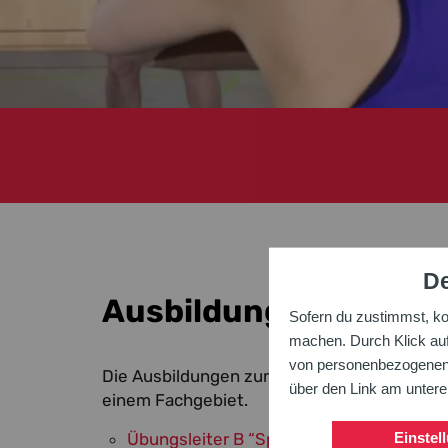
De
Ausbildungen Übungsl
Sofern du zustimmst, k
machen. Durch Klick auf 
von personenbezogenen D
Die Ausbildungen zum Trainer/Übungsleiter B
über den Link am unter
einem Fachgebiet.
Übungsleiter B “Sport in der Prävention”
Einstel