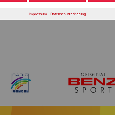
n" & “RSG”
Impressum
·
Datenschutzerklärung