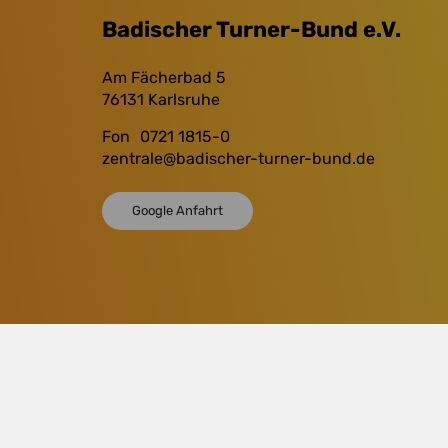
Badischer Turner-Bund e.V.
Am Fächerbad 5
76131
Karlsruhe
Fon
0721 1815-0
zentrale
@badischer-turner-bund.de
Google Anfahrt