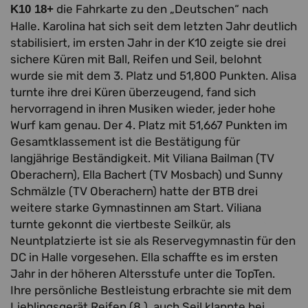
die Fahrkarte zu den „Deutschen“ nach
K10 18+
Halle. Karolina hat sich seit dem letzten Jahr deutlich
stabilisiert, im ersten Jahr in der K10 zeigte sie drei
sichere Küren mit Ball, Reifen und Seil, belohnt
wurde sie mit dem 3. Platz und 51,800 Punkten. Alisa
turnte ihre drei Küren überzeugend, fand sich
hervorragend in ihren Musiken wieder, jeder hohe
Wurf kam genau. Der 4. Platz mit 51,667 Punkten im
Gesamtklassement ist die Bestätigung für
langjährige Beständigkeit. Mit Viliana Bailman (TV
Oberachern), Ella Bachert (TV Mosbach) und Sunny
Schmälzle (TV Oberachern) hatte der BTB drei
weitere starke Gymnastinnen am Start. Viliana
turnte gekonnt die viertbeste Seilkür, als
Neuntplatzierte ist sie als Reservegymnastin für den
DC in Halle vorgesehen. Ella schaffte es im ersten
Jahr in der höheren Altersstufe unter die TopTen.
Ihre persönliche Bestleistung erbrachte sie mit dem
Lieblingsgerät Reifen (8.), auch Seil klappte bei