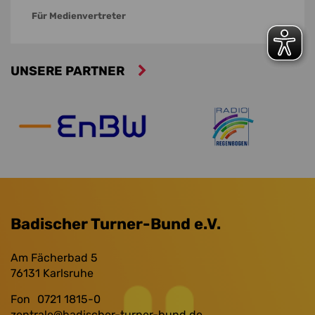
Für Medienvertreter
UNSERE PARTNER
Badischer Turner-Bund e.V.
Am Fächerbad 5
76131
Karlsruhe
Fon
0721 1815-0
zentrale
@badischer-turner-bund.de