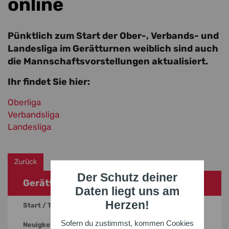
online
Pünktlich zum Start der Ober-, Verbands- und
Landesliga im Gerätturnen weiblich sind auch
die Mannschaftsvorstellungen aktualisiert.
Ihr findet Sie hier:
Oberliga
Verbandsliga
Landesliga
Zurück
Der Schutz deiner
Gerätturnen
Daten liegt uns am
Herzen!
Start / Termine
Sofern du zustimmst, kommen Cookies
Neuigkeiten