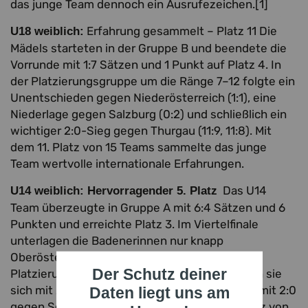
das junge Team dennoch ein Ausrufezeichen.[1]
Erfahrung gesammelt – Platz 11 Die
U18 weiblich:
Mädels starteten in der Gruppe B und beendete die
Vorrunde mit 1:7 Sätzen und 1 Punkt auf Platz 4. In
der Platzierungsgruppe um die Ränge 7–12 folgte ein
Unentschieden gegen Niederösterreich (1:1), eine
Niederlage gegen Salzburg (0:2) und schließlich ein
wichtiger 2:0-Sieg gegen Thurgau (11:9, 11:8). Mit
dem 11. Platz von 15 Teams sammelte das junge
Team wertvolle internationale Erfahrungen.
Das U14
U14 weiblich: Hervorragender 5. Platz
Team überzeugte in Gruppe A mit 6:4 Sätzen und 6
Punkten und erreichte Platz 3. Im Viertelfinale
unterlagen die Badenerinnen nur knapp
Oberösterreich mit 1:2 (8:11, 11:9, 3:5). In den
Der Schutz deiner
Platzierungsspielen um die Ränge 5–8 setzten sie
sich mit 2:1 gegen Bayern (9:11, 12:10, 5:3) und mit 2:0
Daten liegt uns am
gegen Schwaben (8:11, 11:13) durch. Der 5. Platz von