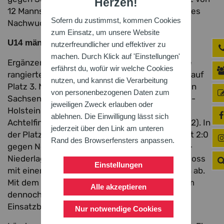
Herzen!
12 Mannschaften unterstreicht das Potenzial des
Sofern du zustimmst, kommen Cookies
Nachwuchses.
zum Einsatz, um unsere Website
Solider 10. Platz
U14 männlich:
nutzerfreundlicher und effektiver zu
machen. Durch Klick auf 'Einstellungen'
Ergänzend traten auch die Jungs an. In Gruppe
erfährst du, wofür wir welche Cookies
rangierte Baden mit 3:3 Sätzen und 3 Punkten auf
nutzen, und kannst die Verarbeitung
Platz 3. Nach einem souveränen 2:0-Sieg gegen
von personenbezogenen Daten zum
Sachsen-Anhalt folgte ein 1:1 gegen Schleswig-
jeweiligen Zweck erlauben oder
Holstein und ein 0:2 gegen Oberösterreich. Im
ablehnen. Die Einwilligung lässt sich
Achtelfinale war gegen Sachsen Endstation (0:2). In
jederzeit über den Link am unteren
der Platzierungsrunde gewann Baden zunächst 2:0
Rand des Browserfensters anpassen.
gegen Nordschleswig, kassierte dann eine 0:2-
Niederlage gegen Schleswig-Holstein und schloss
Einstellungen
mit einer 0:2-Niederlage gegen Niedersachsen ab.
Mit dem 10. Platz von 16 Teams zeigte das Team
Alle akzeptieren
dennoch solides Niveau und große
Einsatzbereitschaft.
Nur notwendige Cookies