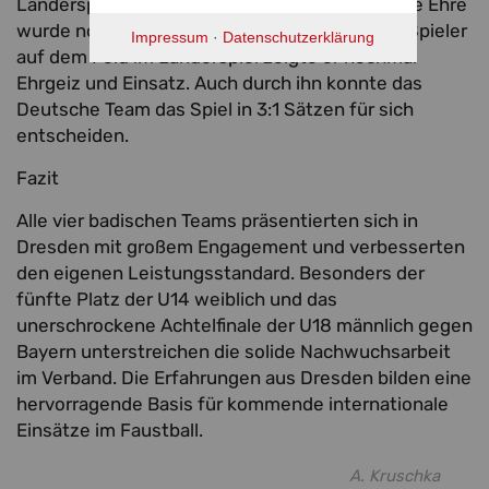
Länderspiel Deutschland - Schweiz: Besondere Ehre
wurde noch unser U18 Spieler Max zu teil. Als Spieler
Impressum
·
Datenschutzerklärung
auf dem Feld im Länderspiel zeigte er nochmal
Ehrgeiz und Einsatz. Auch durch ihn konnte das
Deutsche Team das Spiel in 3:1 Sätzen für sich
entscheiden.
Fazit
Alle vier badischen Teams präsentierten sich in
Dresden mit großem Engagement und verbesserten
den eigenen Leistungsstandard. Besonders der
fünfte Platz der U14 weiblich und das
unerschrockene Achtelfinale der U18 männlich gegen
Bayern unterstreichen die solide Nachwuchsarbeit
im Verband. Die Erfahrungen aus Dresden bilden eine
hervorragende Basis für kommende internationale
Einsätze im Faustball.
A. Kruschka