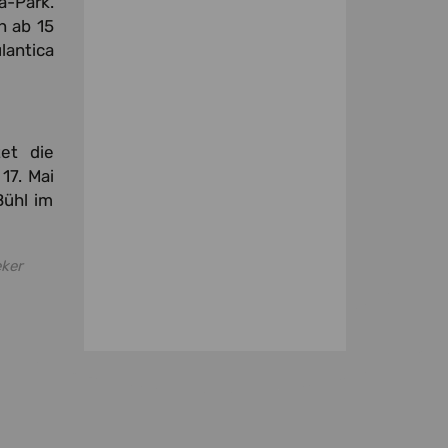
a-Park.
n ab 15
lantica
et die
17. Mai
Bühl im
eker