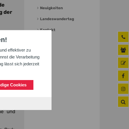
de
Neuigkeiten
g der
Landeswandertag
Kontakt
en!
nd effektiver zu
nnst die Verarbeitung
 lässt sich jederzeit
dige Cookies
he und