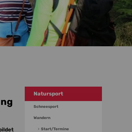
Natursport
ung
Schneesport
Wandern
ildet
Start/Termine