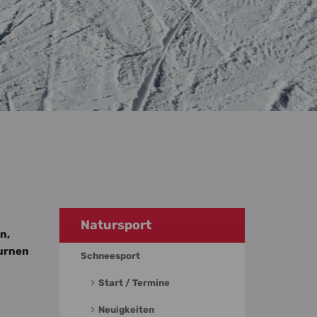
Natursport
n,
turnen
Schneesport
Start / Termine
Neuigkeiten