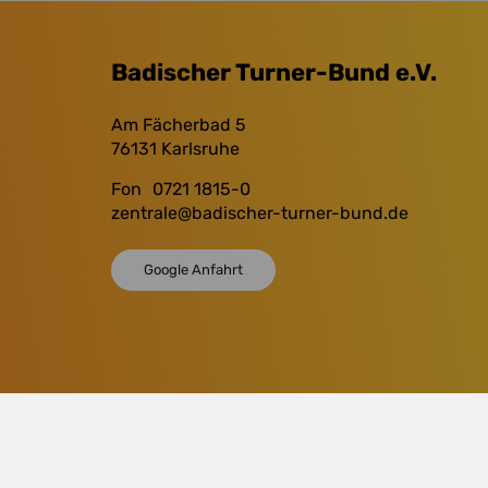
Badischer Turner-Bund e.V.
Am Fächerbad 5
76131
Karlsruhe
Fon
0721 1815-0
zentrale
@badischer-turner-bund.de
Google Anfahrt