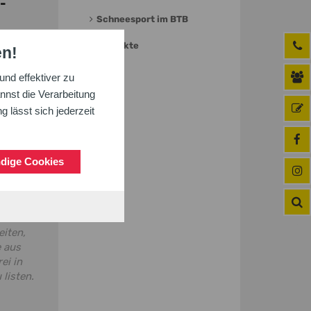
-
Schneesport im BTB
rner-
Kontakte
en!
Wandern
nd effektiver zu
nnst die Verarbeitung
 lässt sich jederzeit
dige Cookies
iten,
 aus
ei in
 listen.