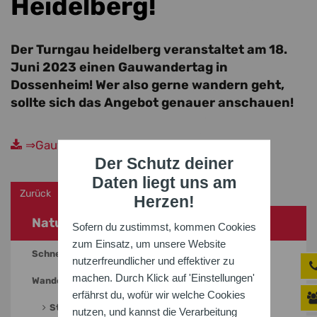
Heidelberg!
Der Turngau heidelberg veranstaltet am 18.
Juni 2023 einen Gauwandertag in
Dossenheim! Wer also gerne wandern geht,
sollte sich das Angebot genauer anschauen!
⇒Gauwandertag 2023
Der Schutz deiner
Daten liegt uns am
Zurück
Herzen!
Natursport
Sofern du zustimmst, kommen Cookies
zum Einsatz, um unsere Website
Schneesport
nutzerfreundlicher und effektiver zu
machen. Durch Klick auf 'Einstellungen'
Wandern
erfährst du, wofür wir welche Cookies
Start/Termine
nutzen, und kannst die Verarbeitung