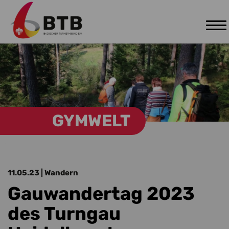
Tog
Zum Hauptinhalt springen
nav
GYMWELT
11.05.23
| Wandern
Gauwandertag 2023
des Turngau