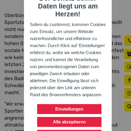
Daten liegt uns am
Herzen!
Oberbürgermeister Markus Ibert. "Bei uns als
Sportstadt mit einem aktiven Vereinsleben genießt
Sofern du zustimmst, kommen Cookies
nicht nur der Leistungs- und Wettkampfsport,
zum Einsatz, um unsere Website
sondern Sport und Bewegung in jedem Alter einen
nutzerfreundlicher und effektiver zu
hohen Stellenwert für ein gesundes Leben und das
machen. Durch Klick auf 'Einstellungen'
soziale Miteinander. Das vereint das Landesturnfest
erfährst du, wofür wir welche Cookies
wie kein anderes Event!" Die Stadt Lahr hat in den
nutzen, und kannst die Verarbeitung
letzten Jahren viel in die Sportinfrastruktur
von personenbezogenen Daten zum
investiert, was die Ausrichtung des Turnhighlights
jeweiligen Zweck erlauben oder
des Badischen Turner-Bundes (BTB) und
ablehnen. Die Einwilligung lässt sich
Schwäbischen Turnerbundes (STB) erst möglich
jederzeit über den Link am unteren
macht.
Rand des Browserfensters anpassen.
"Wir erwarten rund 10.000 Sportlerinnen und
Einstellungen
Sportler aus Baden-Württemberg und dem
angrenzenden In- und Ausland, denen ich eine
Alle akzeptieren
attraktive Turnfeststadt versprechen kann", freut