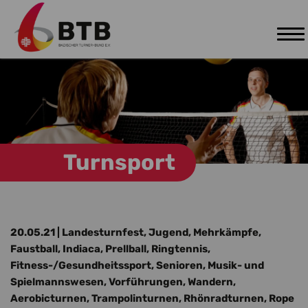
Tog
Zum Hauptinhalt springen
nav
Turnsport
20.05.21
| Landesturnfest, Jugend, Mehrkämpfe,
Faustball, Indiaca, Prellball, Ringtennis,
Fitness-/Gesundheitssport, Senioren, Musik- und
Spielmannswesen, Vorführungen, Wandern,
Aerobicturnen, Trampolinturnen, Rhönradturnen, Rope