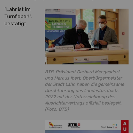
"Lahr ist im
Turnfieber!",
bestätigt
BTB-Präsident Gerhard Mengesdorf
und Markus Ibert, Oberbürgermeister
der Stadt Lahr, haben die gemeinsame
Durchführung des Landesturnfests
2022 mit der Unterzeichnung des
Ausrichtervertrags offiziell besiegelt.
(Foto: BTB)