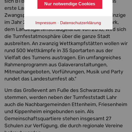
sich BTB-Präsident Gerhard Mengesdorf auf das
Nur notwendige Cookies
erste Landesturnfest nach der Corona-
Zwangspause und zugleich deutschlandweit einzige
im Jahr 2022. "Vom Turnfestzentrum im Seepark,
Impressum
·
Datenschutzerklärung
dem Landesgartenschaugelände von 2018, wird sich
die Turnfestatmosphäre über die ganze Stadt
ausbreiten. An zwanzig Wettkampfstätten wollen wir
rund 500 Wettkämpfe in 35 Sportarten aus der
Vielfalt des Turnens austragen. Ein umfangreiches
Rahmenprogramm aus Galaveranstaltungen,
Mitmachangeboten, Vorführungen, Musik und Party
rundet das Landesturnfest ab."
Um das Großevent am Fuße des Schwarzwalds zu
stemmen, werden neben der Turnfeststadt Lahr
auch die Nachbargemeinden Ettenheim, Friesenheim
und Kippenheim eingebunden sein. Als
Gemeinschaftsquartiere stehen insgesamt 27
Schulen zur Verfügung, die durch regionale Vereine