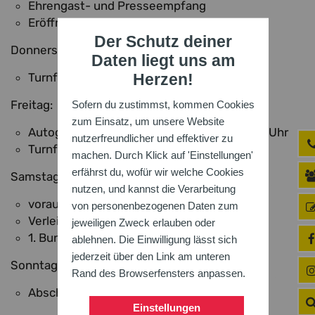
Ehrengast- und Presseempfang
Eröffnungsfeier
Der Schutz deiner
Donnerstag:
Daten liegt uns am
Turnfestgala
Herzen!
Freitag:
Sofern du zustimmst, kommen Cookies
zum Einsatz, um unsere Website
Autogrammstunde & Buchsignierung 14-15 Uhr
nutzerfreundlicher und effektiver zu
Turnfestgala
machen. Durch Klick auf 'Einstellungen'
erfährst du, wofür wir welche Cookies
Samstag:
nutzen, und kannst die Verarbeitung
voraussichtliche Teilnahme DBW
von personenbezogenen Daten zum
Verleihung Nachhaltigkeitspreis
jeweiligen Zweck erlauben oder
1. Bundesliga
ablehnen. Die Einwilligung lässt sich
jederzeit über den Link am unteren
Sonntag:
Rand des Browserfensters anpassen.
Abschussveranstaltung
Einstellungen