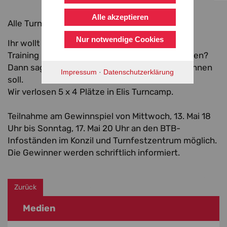
Alle akzeptieren
Alle Turner aufgepasst!
Nur notwendige Cookies
Ihr wollt mit eurem Verein an einem exklusiven
Training mit Europameisterin Eli Seitz teilnehmen?
Dann sagt uns, warum genau euer Verein gewinnen
Impressum
·
Datenschutzerklärung
soll.
Wir verlosen 5 x 4 Plätze in Elis Turncamp.
Teilnahme am Gewinnspiel von Mittwoch, 13. Mai 18
Uhr bis Sonntag, 17. Mai 20 Uhr an den BTB-
Infoständen im Konzil und Turnfestzentrum möglich.
Die Gewinner werden schriftlich informiert.
Zurück
Medien