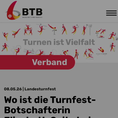
Tog
Zum Hauptinhalt springen
nav
Verband
08.05.26
| Landesturnfest
Wo ist die Turnfest-
Botschafterin