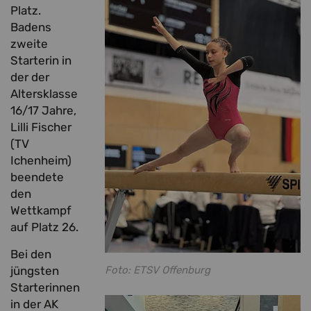
Platz.
Badens
zweite
Starterin in
der der
Altersklasse
16/17 Jahre,
Lilli Fischer
(TV
Ichenheim)
beendete
den
Wettkampf
auf Platz 26.
Bei den
Foto: ETSV Offenburg
jüngsten
Starterinnen
in der AK