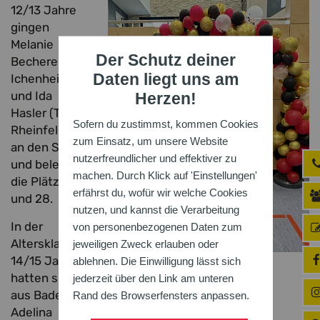
12/13 Jahre
gingen
Melanie
Der Schutz deiner
Becherer (TV
Daten liegt uns am
Ichenheim)
und Ida
Herzen!
Hasler (TV
Sofern du zustimmst, kommen Cookies
Rheinfelden)
zum Einsatz, um unsere Website
an den Start
nutzerfreundlicher und effektiver zu
und belegten
machen. Durch Klick auf 'Einstellungen'
die Plätze 25
erfährst du, wofür wir welche Cookies
und 28.
nutzen, und kannst die Verarbeitung
In der
von personenbezogenen Daten zum
Altersklasse
jeweiligen Zweck erlauben oder
14/15 Jahre
ablehnen. Die Einwilligung lässt sich
Foto: ETSV Offenburg
hatten sich
jederzeit über den Link am unteren
aus Baden
Rand des Browserfensters anpassen.
Adelina