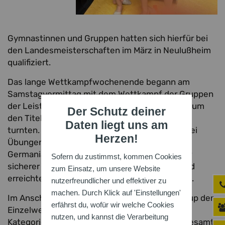
Gymnastinnen und Gruppen hatten sich hierfür bei
den Landesmeisterschaften im März in Neulußheim
qualifiziert.
Das lange Wettkampfwochenende begann am
Samstagvormittag mit dem Wettkampf der Gruppen
der Leistungsklasse (Level A) 10–12 Jahre, die um
Der Schutz deiner
den Titel der Bundesnachwuchsmeisterschaft
Daten liegt uns am
turnten. Die Gruppen präsentierten jeweils zwei
Herzen!
Übungen mit fünf Bällen. Die Mädchen der TB
Germania Neulußheim verpassten trotz zweier
Sofern du zustimmst, kommen Cookies
sicherer Durchgänge nur knapp das Podest und
zum Einsatz, um unsere Website
erreichten einen herausragenden vierten Platz.
nutzerfreundlicher und effektiver zu
machen. Durch Klick auf 'Einstellungen'
Im Anschluss folgte der Bundesnachwuchs-Cup der
erfährst du, wofür wir welche Cookies
Einzelwettkämpfe in der Altersklasse 11–12,
nutzen, und kannst die Verarbeitung
Kategorie Level B (Wettkampfklasse). Bei insgesamt