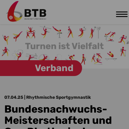
Tog
Zum Hauptinhalt springen
nav
Verband
07.04.25
| Rhythmische Sportgymnastik
Bundesnachwuchs-
Meisterschaften und