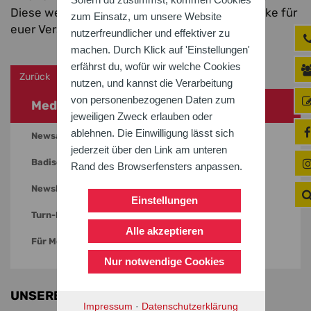
Diese werden dann am 09. Juli bearbeitet. Danke für
zum Einsatz, um unsere Website
euer Verständnis.
nutzerfreundlicher und effektiver zu
machen. Durch Klick auf 'Einstellungen'
erfährst du, wofür wir welche Cookies
Zurück
nutzen, und kannst die Verarbeitung
von personenbezogenen Daten zum
Medien
jeweiligen Zweck erlauben oder
ablehnen. Die Einwilligung lässt sich
Newsarchiv
jederzeit über den Link am unteren
Badische Turnzeitung
Rand des Browserfensters anpassen.
Newsletter
Einstellungen
Turn-Deutschland.TV
Alle akzeptieren
Für Medienvertreter
Nur notwendige Cookies
UNSERE PARTNER
Impressum
·
Datenschutzerklärung