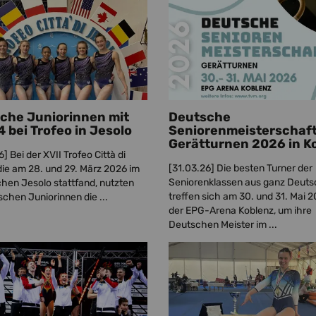
che Juniorinnen mit
Deutsche
4 bei Trofeo in Jesolo
Seniorenmeisterschaf
Gerätturnen 2026 in K
6]
Bei der XVII Trofeo Città di
[31.03.26]
Die besten Turner der
die am 28. und 29. März 2026 im
Seniorenklassen aus ganz Deuts
schen Jesolo stattfand, nutzten
treffen sich am 30. und 31. Mai 2
schen Juniorinnen die ...
der EPG-Arena Koblenz, um ihre
Deutschen Meister im ...