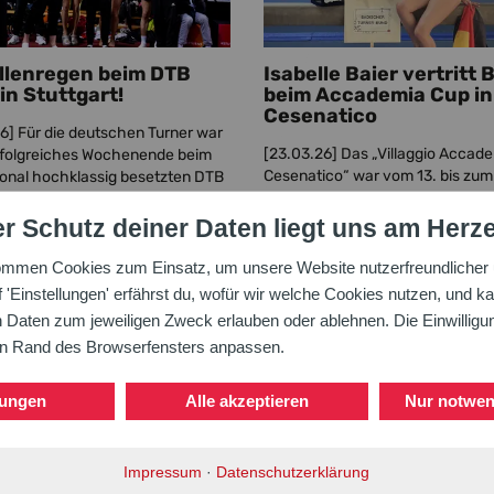
llenregen beim DTB
Isabelle Baier vertritt 
in Stuttgart!
beim Accademia Cup in
Cesenatico
26]
Für die deutschen Turner war
[23.03.26]
Das „Villaggio Accade
erfolgreiches Wochenende beim
Cesenatico“ war vom 13. bis zum
ional hochklassig besetzten DTB
März Austragungsort des Accad
 19. bis 22. März in Stuttgart. ...
Cups, zu dem auch Teilnehmer 
r Schutz deiner Daten liegt uns am Herz
Ausland ...
ommen Cookies zum Einsatz, um unsere Website nutzerfreundlicher u
'Einstellungen' erfährst du, wofür wir welche Cookies nutzen, und ka
aten zum jeweiligen Zweck erlauben oder ablehnen. Die Einwilligung
en Rand des Browserfensters anpassen.
lungen
Alle akzeptieren
Nur notwen
skader für 2026
VR-Talentiade
Impressum
·
Datenschutzerklärung
nt gegeben
„Maskottchenwettkamp