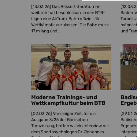
[13.03.26]
Das Ressort Gerätturnen
[12.03.2
weiblich hat beschlossen, in den BTB-
Baden‑W
Ligen eine AirTrack Bahn offiziell für
Turndisz
Wettkämpfe zuzulassen. Die Bahn muss
männlic
17 m lang und ...
und Tram
Moderne Trainings- und
Badis
Wettkampfkultur beim BTB
Ergeb
[02.03.26]
Vor einiger Zeit, für die
[29.01.2
Ausgabe 3/25 der Badischen
Badisch
Turnzeitung, hatten wir ein Interview mit
Ergebnis
dem Sportpsychologen Dr. Johannes
integrier