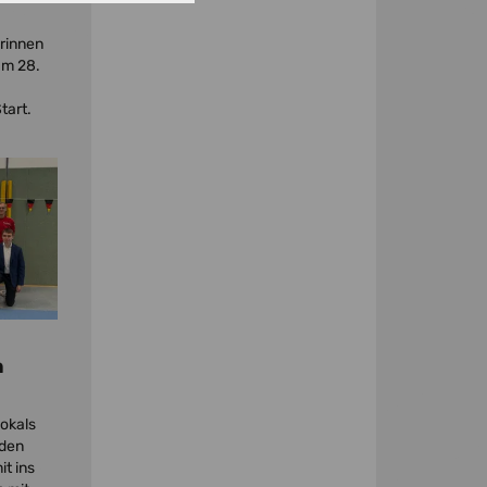
rinnen
am 28.
tart.
.
n
okals
iden
t ins