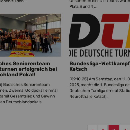
Geschehen ein. Die Teams waren
ionen zu den ...
Platz 3 und 4 ...
ches Seniorenteam
Bundesliga-Wettkampf
turnen erfolgreich bei
Ketsch
chland Pokal!
[09.10.25]
Am Samstag, den 11. 
5]
Badisches Seniorenteam
2025, macht die 1. Bundesliga de
nen: Zweimal Goldpokal, einmal
Deutschen Turnliga erneut Statio
– damit Gesamtsieg und Gewinn
Neurotthalle Ketsch.
ßen Deutschlandpokals