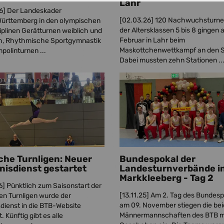
Lahr
6]
Der Landeskader
[02.03.26]
120 Nachwuchsturne
ürttemberg in den olympischen
der Altersklassen 5 bis 8 gingen 
iplinen Gerätturnen weiblich und
Februar in Lahr beim
h, Rhythmische Sportgymnastik
Maskottchenwettkampf an den S
polinturnen ...
Dabei mussten zehn Stationen ..
che Turnligen: Neuer
Bundespokal der
nisdienst gestartet
Landesturnverbände i
Markkleeberg - Tag 2
6]
Pünktlich zum Saisonstart der
[13.11.25]
Am 2. Tag des Bundesp
en Turnligen wurde der
am 09. November stiegen die be
dienst in die BTB-Website
Männermannschaften des BTB mi
t. Künftig gibt es alle