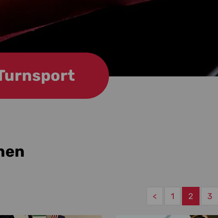
Turnsport
nen
<
1
2
3