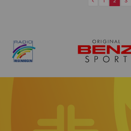
<
1
2
3