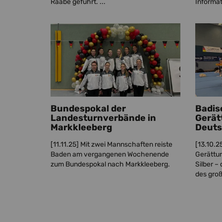
Raabe geführt. ...
Informat
Bundespokal der
Badis
Landesturnverbände in
Gerät
Markkleeberg
Deuts
[11.11.25]
Mit zwei Mannschaften reiste
[13.10.2
Baden am vergangenen Wochenende
Gerättur
zum Bundespokal nach Markkleeberg.
Silber 
des gro