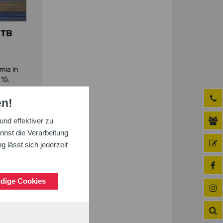
BTB
mia in
 15.
emia
aus dem
en!
nd effektiver zu
nnst die Verarbeitung
 lässt sich jederzeit
dige Cookies
f“ in