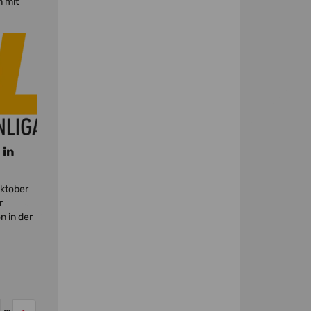
 mit
 in
Oktober
r
n in der
…